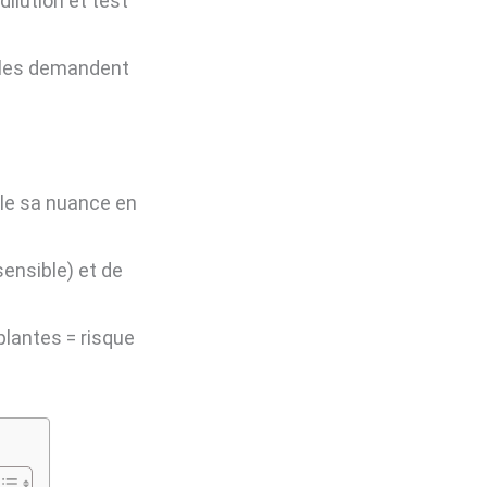
 dilution et test
elles demandent
le sa nuance en
sensible) et de
plantes = risque