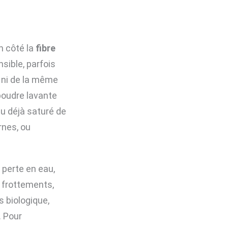
un côté la
fibre
sible, parfois
t ni de la même
poudre lavante
u déjà saturé de
rnes, ou
a perte en eau,
, frottements,
s biologique,
. Pour