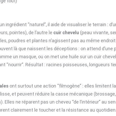
ge tout)
n ingrédient “naturel”, il aide de visualiser le terrain : d’
urs, pointes), de l’autre le
cuir chevelu
(peau vivante, sen
uiles, poudres et plantes n’agissent pas au même endroi
ouvent là que naissent les déceptions : on attend d’une 
comme un masque, ou on met une huile sur un cuir chevel
t “nourrir”. Résultat : racines poisseuses, longueurs te
ales
ont surtout une action “filmogène” : elles limitent l
glisse, et peuvent réduire la casse mécanique (brossage
). Elles ne réparent pas un cheveu “de l’intérieur” au sen
rent clairement le toucher et la résistance au quotidien