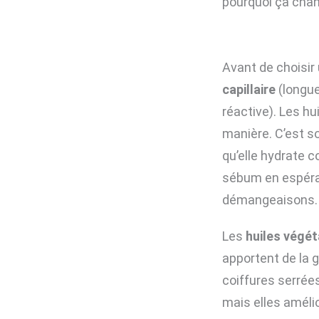
pourquoi ça chan
Avant de choisir u
capillaire
(longue
réactive). Les h
manière. C’est s
qu’elle hydrate 
sébum en espéran
démangeaisons.
Les
huiles végét
apportent de la 
coiffures serrées
mais elles amélio