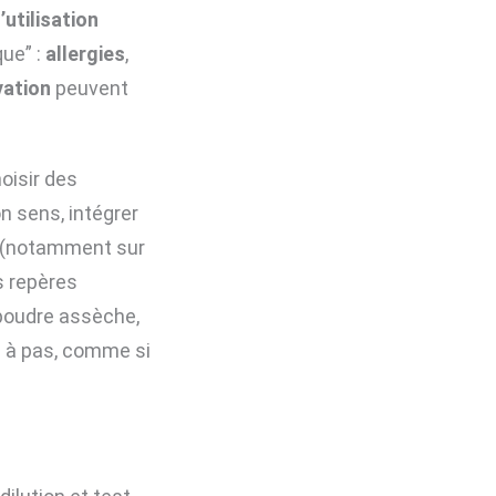
utilisation
que” :
allergies
,
vation
peuvent
oisir des
n sens, intégrer
l (notamment sur
es repères
 poudre assèche,
 à pas, comme si