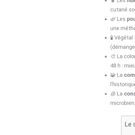
🧴 Les
hui
cutané so
🌿 Les
po
une méthod
🧪 Végétal 
(démangea
🎨 La colo
48 h : mie
🧩 La
comp
l’historiq
🧊 La
cons
microbien 
Le 