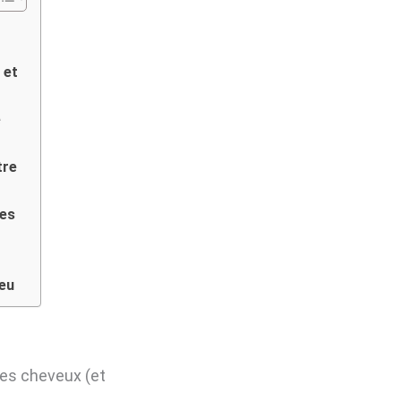
 et
e
tre
tes
veu
es cheveux (et