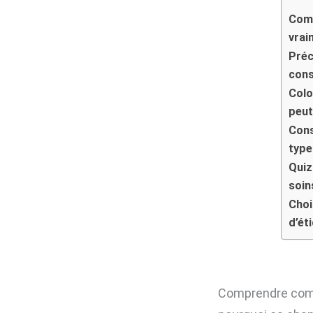
Comp
vrai
Préc
cons
Colo
peut
Cons
type
Quiz
soin
Choi
d’ét
Comprendre comme