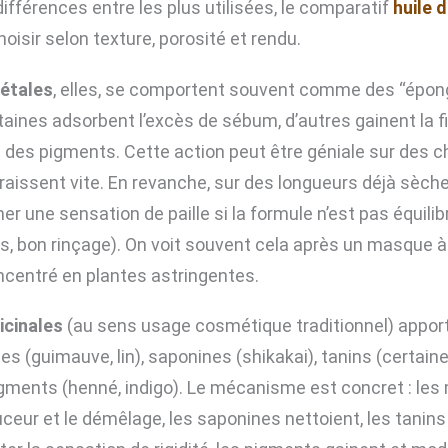
ifférences entre les plus utilisées, le comparatif
huile d
hoisir selon texture, porosité et rendu.
étales
, elles, se comportent souvent comme des “épon
taines adsorbent l’excès de sébum, d’autres gainent la fi
des pigments. Cette action peut être géniale sur des 
graissent vite. En revanche, sur des longueurs déjà sèch
r une sensation de paille si la formule n’est pas équilib
, bon rinçage). On voit souvent cela après un masque à l
centré en plantes astringentes.
icinales
(au sens usage cosmétique traditionnel) apport
ges (guimauve, lin), saponines (shikakai), tanins (certain
igments (henné, indigo). Le mécanisme est concret : les
ceur et le démêlage, les saponines nettoient, les tanins