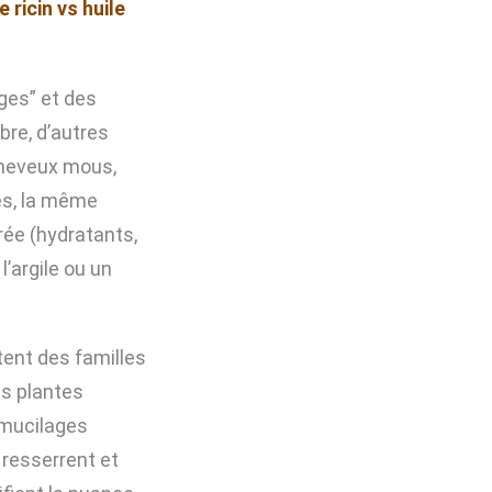
e ricin vs huile
ges” et des
bre, d’autres
cheveux mous,
es, la même
rée (hydratants,
’argile ou un
ent des familles
es plantes
 mucilages
 resserrent et