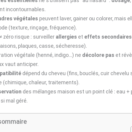
les essentielles
ne s’utilisent pas “au hasard” :
dosage
,
nt incontournables.
udres végétales
peuvent laver, gainer ou colorer, mais 
e (texture, rinçage, fréquence).
≠ zéro risque : surveiller
allergies
et
effets secondaires
isons, plaques, casse, sécheresse).
ration végétale (henné, indigo…) ne
décolore pas
et révè
ux vaut anticiper.
atibilité
dépend du cheveu (fins, bouclés, cuir chevelu 
ue (chimique, chaleur, traitements).
ervation
des mélanges maison est un point clé : eau + 
si mal géré.
sommaire