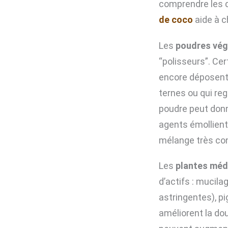
comprendre les d
de coco
aide à c
Les
poudres vég
“polisseurs”. Cer
encore déposent 
ternes ou qui re
poudre peut donne
agents émollients
mélange très con
Les
plantes méd
d’actifs : mucila
astringentes), p
améliorent la dou