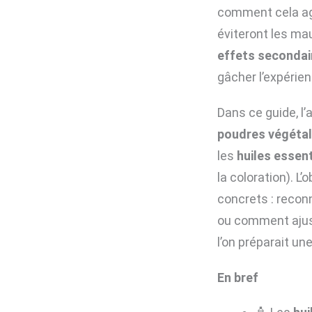
comment cela agit
éviteront les mau
effets secondai
gâcher l’expérien
Dans ce guide, l’
poudres végéta
les
huiles essent
la coloration). L
concrets : reconn
ou comment ajus
l’on préparait une
En bref