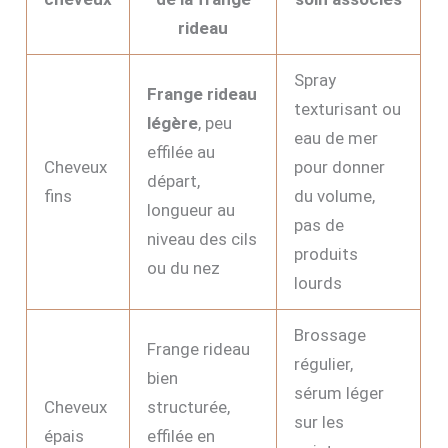
rideau
Spray
Frange rideau
texturisant ou
légère
, peu
eau de mer
effilée au
Cheveux
pour donner
départ,
fins
du volume,
longueur au
pas de
niveau des cils
produits
ou du nez
lourds
Brossage
Frange rideau
régulier,
bien
sérum léger
Cheveux
structurée,
sur les
épais
effilée en