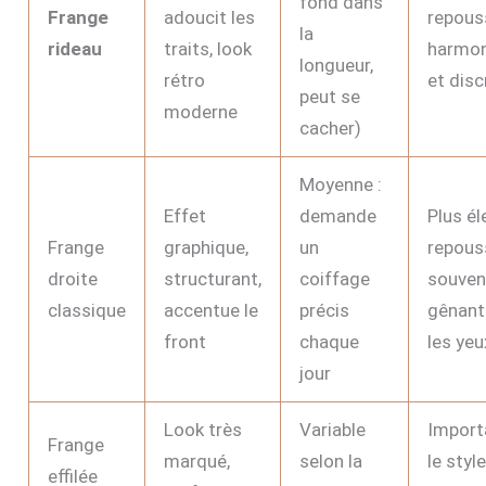
fond dans
Frange
adoucit les
repous
la
rideau
traits, look
harmon
longueur,
rétro
et disc
peut se
moderne
cacher)
Moyenne :
Effet
demande
Plus él
Frange
graphique,
un
repous
droite
structurant,
coiffage
souven
classique
accentue le
précis
gênant
front
chaque
les yeu
jour
Look très
Variable
Import
Frange
marqué,
selon la
le styl
effilée