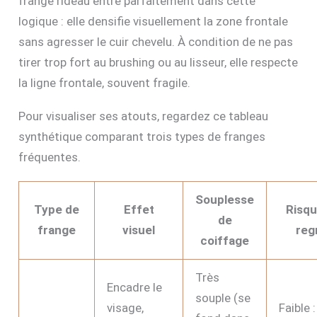
frange rideau entre parfaitement dans cette
logique : elle densifie visuellement la zone frontale
sans agresser le cuir chevelu. À condition de ne pas
tirer trop fort au brushing ou au lisseur, elle respecte
la ligne frontale, souvent fragile.
Pour visualiser ses atouts, regardez ce tableau
synthétique comparant trois types de franges
fréquentes.
Souplesse
Type de
Effet
Risqu
de
frange
visuel
reg
coiffage
Très
Encadre le
souple (se
visage,
Faible :