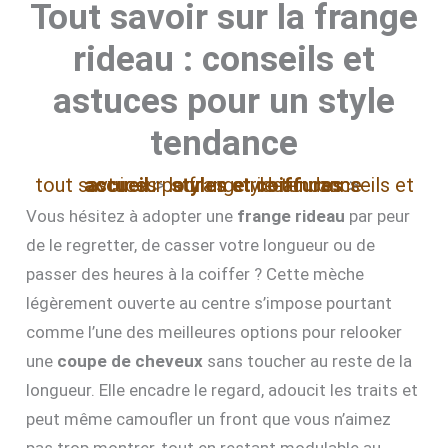
Tout savoir sur la frange
rideau : conseils et
astuces pour un style
tendance
accueil
tout savoir sur la frange rideau : conseils et astuces pour un style tendance
styles et coiffures
Vous hésitez à adopter une
frange rideau
par peur
de le regretter, de casser votre longueur ou de
passer des heures à la coiffer ? Cette mèche
légèrement ouverte au centre s’impose pourtant
comme l’une des meilleures options pour relooker
une
coupe de cheveux
sans toucher au reste de la
longueur. Elle encadre le regard, adoucit les traits et
peut même camoufler un front que vous n’aimez